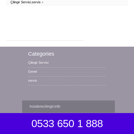
Çilingir Servisi
,
servis
»
Categories
Çilingir Servisi
Genel
servis
hosderecilingir.info
0533 650 1 888