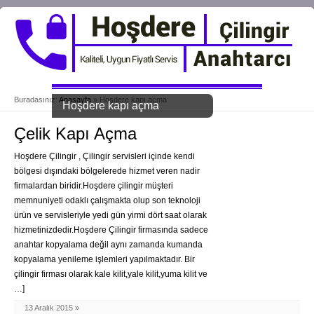
Buradasınız:
Anasayfa
»
Hoşdere kapı açma
Hoşdere kapı açma
Çelik Kapı Açma
Hoşdere Çilingir , Çilingir servisleri içinde kendi
bölgesi dışındaki bölgelerede hizmet veren nadir
firmalardan biridir.Hoşdere çilingir müşteri
memnuniyeti odaklı çalışmakta olup son teknoloji
ürün ve servisleriyle yedi gün yirmi dört saat olarak
hizmetinizdedir.Hoşdere Çilingir firmasında sadece
anahtar kopyalama değil aynı zamanda kumanda
kopyalama yenileme işlemleri yapılmaktadır. Bir
çilingir firması olarak kale kilit,yale kilit,yuma kilit ve
…]
13 Aralık 2015 »