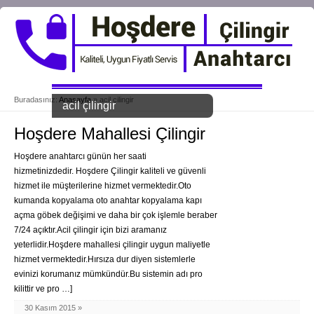
Buradasınız:
Anasayfa
»
acil çilingir
acil çilingir
Hoşdere Mahallesi Çilingir
Hoşdere anahtarcı günün her saati
hizmetinizdedir. Hoşdere Çilingir kaliteli ve güvenli
hizmet ile müşterilerine hizmet vermektedir.Oto
kumanda kopyalama oto anahtar kopyalama kapı
açma göbek değişimi ve daha bir çok işlemle beraber
7/24 açıktır.Acil çilingir için bizi aramanız
yeterlidir.Hoşdere mahallesi çilingir uygun maliyetle
hizmet vermektedir.Hırsıza dur diyen sistemlerle
evinizi korumanız mümkündür.Bu sistemin adı pro
kilittir ve pro …]
30 Kasım 2015 »