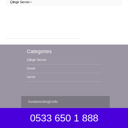
Çilingir Servisi
»
Categories
Çilingir Servisi
Genel
servis
hosderecilingir.info
0533 650 1 888